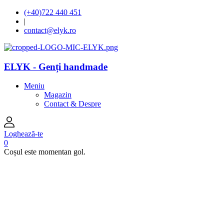
(+40)722 440 451
|
contact@elyk.ro
ELYK - Genți handmade
Meniu
Magazin
Contact & Despre
Loghează-te
0
Coșul este momentan gol.
open
open
open
open
open