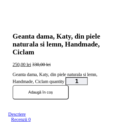
open
open
open
open
open
Geanta dama, Katy, din piele
naturala si lemn, Handmade,
Ciclam
250,00
lei
330,00
lei
Geanta dama, Katy, din piele naturala si lemn,
Handmade, Ciclam quantity
Adaugă în coș
Descriere
Recenzii
0