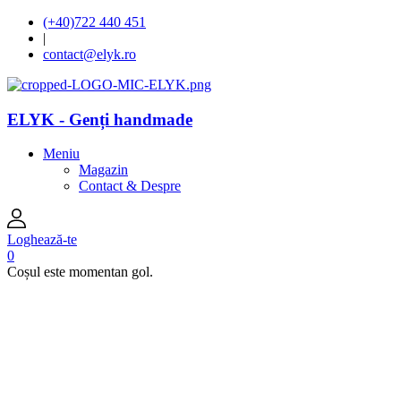
(+40)722 440 451
|
contact@elyk.ro
ELYK - Genți handmade
Meniu
Magazin
Contact & Despre
Loghează-te
0
Coșul este momentan gol.
open
open
open
open
open