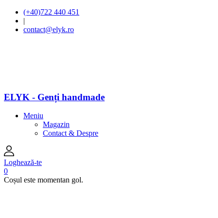
(+40)722 440 451
|
contact@elyk.ro
ELYK - Genți handmade
Meniu
Magazin
Contact & Despre
Loghează-te
0
Coșul este momentan gol.
open