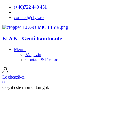
(+40)722 440 451
|
contact@elyk.ro
ELYK - Genți handmade
Meniu
Magazin
Contact & Despre
Loghează-te
0
Coșul este momentan gol.
open
open
open
open
open