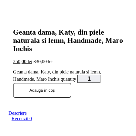
open
open
open
open
Geanta dama, Katy, din piele
naturala si lemn, Handmade, Maro
Inchis
250,00
lei
330,00
lei
Geanta dama, Katy, din piele naturala si lemn,
Handmade, Maro Inchis quantity
Adaugă în coș
Descriere
Recenzii
0