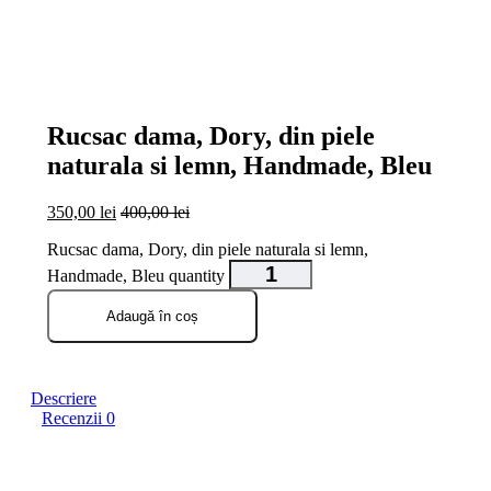
open
open
open
open
open
Rucsac dama, Dory, din piele
naturala si lemn, Handmade, Bleu
350,00
lei
400,00
lei
Rucsac dama, Dory, din piele naturala si lemn,
Handmade, Bleu quantity
Adaugă în coș
Descriere
Recenzii
0