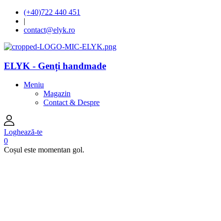
(+40)722 440 451
|
contact@elyk.ro
ELYK - Genți handmade
Meniu
Magazin
Contact & Despre
Loghează-te
0
Coșul este momentan gol.
open
open
open
open
open