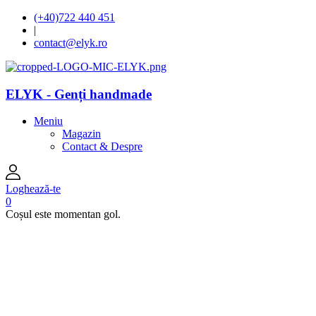
(+40)722 440 451
|
contact@elyk.ro
ELYK - Genți handmade
Meniu
Magazin
Contact & Despre
Loghează-te
0
Coșul este momentan gol.
open
open
open
open
open