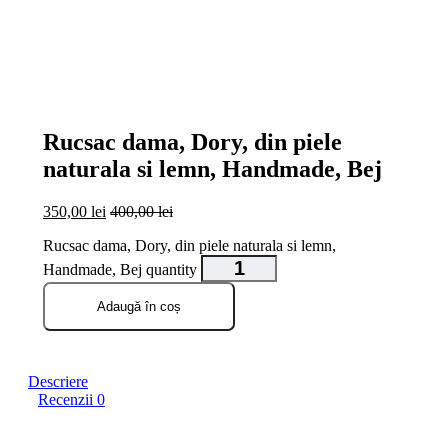
open
open
open
open
open
open
Rucsac dama, Dory, din piele
naturala si lemn, Handmade, Bej
350,00
lei
400,00
lei
Rucsac dama, Dory, din piele naturala si lemn,
Handmade, Bej quantity
Adaugă în coș
Descriere
Recenzii
0