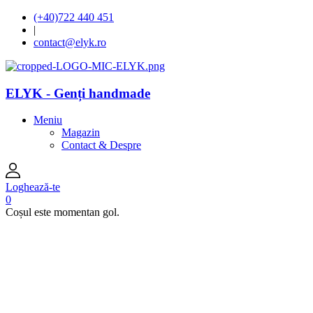
(+40)722 440 451
|
contact@elyk.ro
ELYK - Genți handmade
Meniu
Magazin
Contact & Despre
Loghează-te
0
Coșul este momentan gol.
open
open
open
open
open