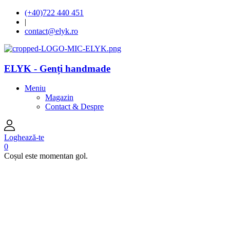
(+40)722 440 451
|
contact@elyk.ro
ELYK - Genți handmade
Meniu
Magazin
Contact & Despre
Loghează-te
0
Coșul este momentan gol.
open
open
open
open
open