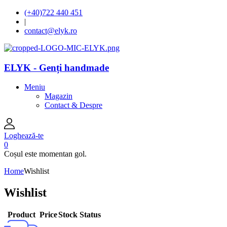
(+40)722 440 451
|
contact@elyk.ro
ELYK - Genți handmade
Meniu
Magazin
Contact & Despre
Loghează-te
0
Coșul este momentan gol.
Home
Wishlist
Wishlist
Product
Price
Stock Status